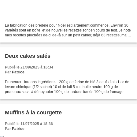
La fabrication des bredele pour Noël est largement commence. Environ 30
variétés sont en boîte, et de nouvelles recettes sont en cours de test. Je note
mes recettes piochées de-ci de-là sur un petit cahier, déjà 63 recettes, mais
avec des doublons, des...
Deux cakes salés
Publié le 21/09/2025 à 16:34
Par
Patrice
Pruneaux - lardons Ingrédients : 200 g de farine de blé 3 oeufs frais 1 cc de
levure chimique (1/2 sachet) 10 cl de lait 5 cl d’huile neutre 100 g de
pruneaux secs, à dénoyauter 100 g de lardons fumés 100 g de fromage
(emmental, ou comté) râpé Paprika,...
Muffins à la courgette
Publié le 11/07/2025 à 18:36
Par
Patrice