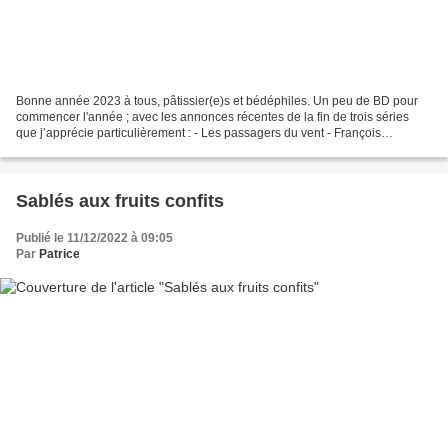
Bonne année 2023 à tous, pâtissier(e)s et bédéphiles. Un peu de BD pour
commencer l'année ; avec les annonces récentes de la fin de trois séries
que j’apprécie particulièrement : - Les passagers du vent - François
BOURGEON - Adèle BLANC-SEC - Jacques...
Sablés aux fruits confits
Publié le 11/12/2022 à 09:05
Par
Patrice