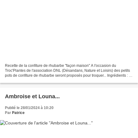
Recette de la confiture de rhubarbe "façon maison" A l'occasion du
Troc'Plantes de l'association DNL (Désandans, Nature et Loisirs) des petits
pots de confiture de rhubarbe seront proposés pour troquer... Ingrédients : 3
kg de rhubarbe bien fraîche 6...
Ambroise et Louna...
Publié le 28/01/2024 à 10:20
Par
Patrice