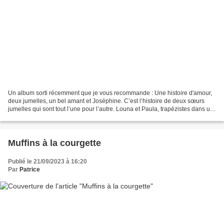
Un album sorti récemment que je vous recommande : Une histoire d'amour,
deux jumelles, un bel amant et Joséphine. C’est l’histoire de deux sœurs
jumelles qui sont tout l’une pour l’autre. Louna et Paula, trapézistes dans un
cirque, vivent une vie de bohème...
Muffins à la courgette
Publié le 21/09/2023 à 16:20
Par
Patrice