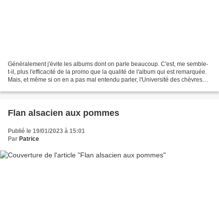
Généralement j'évite les albums dont on parle beaucoup. C'est, me semble-
t-il, plus l'efficacité de la promo que la qualité de l'album qui est remarquée.
Mais, et même si on en a pas mal entendu parler, l'Université des chèvres
m'a beaucoup plu. La collection...
Flan alsacien aux pommes
Publié le 19/01/2023 à 15:01
Par
Patrice