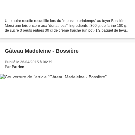
Une autre recette recueillie lors du "repas de printemps" au foyer Bossière.
Merci une fois encore aux "donatrices". Ingrédients : 300 g. de farine 180 g.
de sucre 3 oeufs entiers 30 cl de crème fraîche (un pot) 1/2 paquet de levure
alsacienne 100 g....
Gâteau Madeleine - Bossière
Publié le 26/04/2015 à 06:39
Par
Patrice