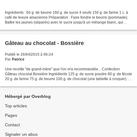
Ingrédients : 60 g. de beurre 160 g. de sucre 4 oeufs 150 g. de farine 1 c. à
café de levure alsacienne Préparation : Faire fondre le beurre (pommade).
Battre les jaunes (séparés) avec le sucre jusqu'à un mélange blanc, qui
fasse ruban. Incorporer le...
Gâteau au chocolat - Bossière
Publié le 26/04/2015 à 06:24
Par
Patrice
Une recette "de grand-mère" que l'on m'a recommandée... Confection
Gâteau chocolat Bossière Ingrédients 125 g. de sucre poudre 80 g. de fécule
20 g. de farine 75 g. de beurre 100 g. de chocolat (une tablette à croquer). 4
oeufs Parfums possibles : Rhum...
Hébergé par Overblog
Top articles
Pages
Contact
Signaler un abus