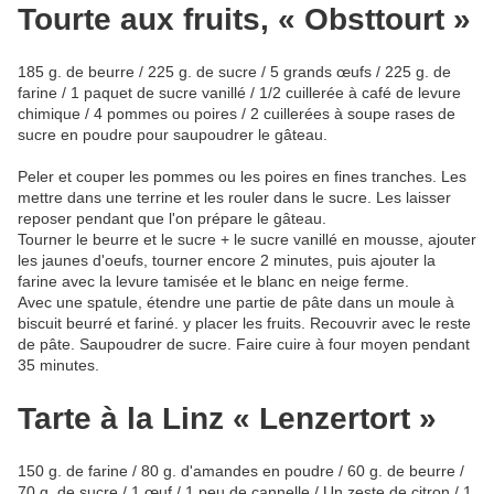
Tourte aux fruits, « Obsttourt »
185 g. de beurre / 225 g. de sucre / 5 grands œufs / 225 g. de
farine / 1 paquet de sucre vanillé / 1/2 cuillerée à café de levure
chimique / 4 pommes ou poires / 2 cuillerées à soupe rases de
sucre en poudre pour saupoudrer le gâteau.
Peler et couper les pommes ou les poires en fines tranches. Les
mettre dans une terrine et les rouler dans le sucre. Les laisser
reposer pendant que l'on prépare le gâteau.
Tourner le beurre et le sucre + le sucre vanillé en mousse, ajouter
les jaunes d'oeufs, tourner encore 2 minutes, puis ajouter la
farine avec la levure tamisée et le blanc en neige ferme.
Avec une spatule, étendre une partie de pâte dans un moule à
biscuit beurré et fariné. y placer les fruits. Recouvrir avec le reste
de pâte. Saupoudrer de sucre. Faire cuire à four moyen pendant
35 minutes.
Tarte à la Linz « Lenzertort »
150 g. de farine / 80 g. d'amandes en poudre / 60 g. de beurre /
70 g. de sucre / 1 œuf / 1 peu de cannelle / Un zeste de citron / 1