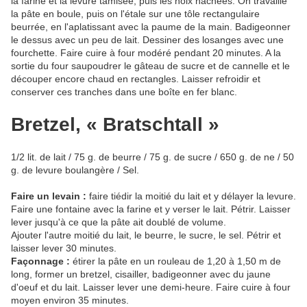
la farine et la levure tamisée, puis les noix hachées. On travaille
la pâte en boule, puis on l'étale sur une tôle rectangulaire
beurrée, en l'aplatissant avec la paume de la main. Badigeonner
le dessus avec un peu de lait. Dessiner des losanges avec une
fourchette. Faire cuire à four modéré pendant 20 minutes. A la
sortie du four saupoudrer le gâteau de sucre et de cannelle et le
découper encore chaud en rectangles. Laisser refroidir et
conserver ces tranches dans une boîte en fer blanc.
Bretzel, « Bratschtall »
1/2 lit. de lait / 75 g. de beurre / 75 g. de sucre / 650 g. de ne / 50
g. de levure boulangère / Sel.
Faire un levain :
faire tiédir la moitié du lait et y délayer la levure.
Faire une fontaine avec la farine et y verser le lait. Pétrir. Laisser
lever jusqu'à ce que la pâte ait doublé de volume.
Ajouter l'autre moitié du lait, le beurre, le sucre, le sel. Pétrir et
laisser lever 30 minutes.
Façonnage :
étirer la pâte en un rouleau de 1,20 à 1,50 m de
long, former un bretzel, cisailler, badigeonner avec du jaune
d'oeuf et du lait. Laisser lever une demi-heure. Faire cuire à four
moyen environ 35 minutes.