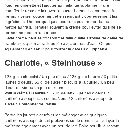
l'œuf en omelette et l'ajouter au mélange lait-farine. Faire
chauffer le reste de lait avec le sucre. Lorsqu'il commence à
frémir. y verser doucement et en remuant vigoureusement les
ingrédients. Donner quelques bouillons puis retirer du feu et
mettre au frais. Remuer souvent la crème pour éviter qu'il ne se
forme une peau à la surface.
Cette crème peut se consommer telle quelle arrosée de gelée de
framboises qu'on aura liquéfiée avec un peu d'eau. On peut
également s'en servir pour fourrer le gâteau d'Epiphanie.
Charlotte, « Steinhouse »
125 g. de chocolat / Un peu d'eau / 125 g. de beurre / 3 petits
jaunes d'oeufs / 65 g. de sucre / biscuits â la cuiller / Un peu
d'eau-de-vie ou un peu de rhum.
1/2 lit. de lait / 3 jaunes d'oeufs. / 1
Pour la crème à la vanille :
cuillerée à soupe rase de maïzena / 2 cuillerées à soupe de
sucre / 1 bâtonnet de vanille.
Battre les jaunes d'oeufs et les mélanger avec quelques
cuillerées à soupe de lait prélevées sur le demi-litre. Délayer la
maïzena également avec un peu de lait. Faire bouillir le restant