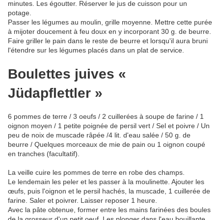
minutes. Les égoutter. Réserver le jus de cuisson pour un
potage.
Passer les légumes au moulin, grille moyenne. Mettre cette purée
à mijoter doucement à feu doux en y incorporant 30 g. de beurre.
Faire griller le pain dans le reste de beurre et lorsqu'il aura bruni
l'étendre sur les légumes placés dans un plat de service.
Boulettes juives «
Jüdapflettler »
6 pommes de terre / 3 oeufs / 2 cuillerées à soupe de farine / 1
oignon moyen / 1 petite poignée de persil vert / Sel et poivre / Un
peu de noix de muscade râpée /4 lit. d'eau salée / 50 g. de
beurre / Quelques morceaux de mie de pain ou 1 oignon coupé
en tranches (facultatif).
La veille cuire les pommes de terre en robe des champs.
Le lendemain les peler et les passer à la moulinette. Ajouter les
œufs, puis l'oignon et le persil hachés, la muscade, 1 cuillerée de
farine. Saler et poivrer. Laisser reposer 1 heure.
Avec la pâte obtenue, former entre les mains farinées des boules
de la grosseur d'un petit oeuf. Les plonger dans l'eau bouillante