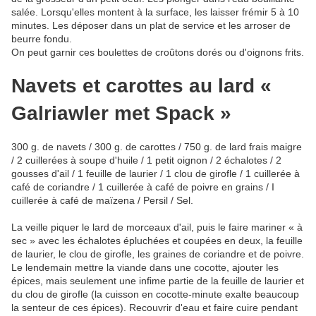
salée. Lorsqu'elles montent à la surface, les laisser frémir 5 à 10
minutes. Les déposer dans un plat de service et les arroser de
beurre fondu.
On peut garnir ces boulettes de croûtons dorés ou d'oignons frits.
Navets et carottes au lard «
Galriawler met Spack »
300 g. de navets / 300 g. de carottes / 750 g. de lard frais maigre
/ 2 cuillerées à soupe d'huile / 1 petit oignon / 2 échalotes / 2
gousses d'ail / 1 feuille de laurier / 1 clou de girofle / 1 cuillerée à
café de coriandre / 1 cuillerée à café de poivre en grains / I
cuillerée à café de maïzena / Persil / Sel.
La veille piquer le lard de morceaux d'ail, puis le faire mariner « à
sec » avec les échalotes épluchées et coupées en deux, la feuille
de laurier, le clou de girofle, les graines de coriandre et de poivre.
Le lendemain mettre la viande dans une cocotte, ajouter les
épices, mais seulement une infime partie de la feuille de laurier et
du clou de girofle (la cuisson en cocotte-minute exalte beaucoup
la senteur de ces épices). Recouvrir d'eau et faire cuire pendant