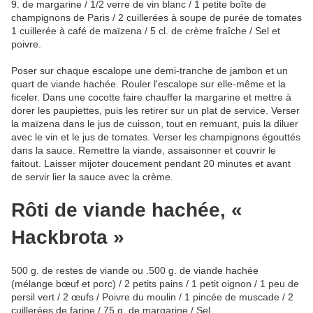
9. de margarine / 1/2 verre de vin blanc / 1 petite boîte de
champignons de Paris / 2 cuillerées à soupe de purée de tomates
1 cuillerée à café de maïzena / 5 cl. de crème fraîche / Sel et
poivre.
Poser sur chaque escalope une demi-tranche de jambon et un
quart de viande hachée. Rouler l'escalope sur elle-même et la
ficeler. Dans une cocotte faire chauffer la margarine et mettre à
dorer les paupiettes, puis les retirer sur un plat de service. Verser
la maïzena dans le jus de cuisson, tout en remuant, puis la diluer
avec le vin et le jus de tomates. Verser les champignons égouttés
dans la sauce. Remettre la viande, assaisonner et couvrir le
faitout. Laisser mijoter doucement pendant 20 minutes et avant
de servir lier la sauce avec la crème.
Rôti de viande hachée, «
Hackbrota »
500 g. de restes de viande ou .500 g. de viande hachée
(mélange bœuf et porc) / 2 petits pains / 1 petit oignon / 1 peu de
persil vert / 2 œufs / Poivre du moulin / 1 pincée de muscade / 2
cuillerées de farine / 75 g. de margarine / Sel.