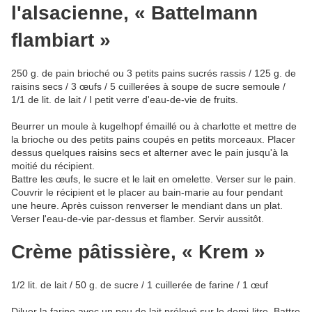
l'alsacienne, « Battelmann
flambiart »
250 g. de pain brioché ou 3 petits pains sucrés rassis / 125 g. de
raisins secs / 3 œufs / 5 cuillerées à soupe de sucre semoule /
1/1 de lit. de lait / I petit verre d'eau-de-vie de fruits.
Beurrer un moule à kugelhopf émaillé ou à charlotte et mettre de
la brioche ou des petits pains coupés en petits morceaux. Placer
dessus quelques raisins secs et alterner avec le pain jusqu'à la
moitié du récipient.
Battre les œufs, le sucre et le lait en omelette. Verser sur le pain.
Couvrir le récipient et le placer au bain-marie au four pendant
une heure. Après cuisson renverser le mendiant dans un plat.
Verser l'eau-de-vie par-dessus et flamber. Servir aussitôt.
Crème pâtissière, « Krem »
1/2 lit. de lait / 50 g. de sucre / 1 cuillerée de farine / 1 œuf
Diluer la farine avec un peu de lait prélevé sur le demi-litre. Battre