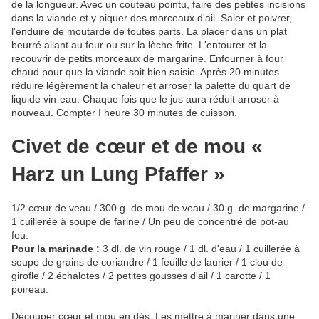
de la longueur. Avec un couteau pointu, faire des petites incisions
dans la viande et y piquer des morceaux d'ail. Saler et poivrer,
l'enduire de moutarde de toutes parts. La placer dans un plat
beurré allant au four ou sur la lèche-frite. L'entourer et la
recouvrir de petits morceaux de margarine. Enfourner à four
chaud pour que la viande soit bien saisie. Après 20 minutes
réduire légèrement la chaleur et arroser la palette du quart de
liquide vin-eau. Chaque fois que le jus aura réduit arroser à
nouveau. Compter I heure 30 minutes de cuisson.
Civet de cœur et de mou «
Harz un Lung Pfaffer »
1/2 cœur de veau / 300 g. de mou de veau / 30 g. de margarine /
1 cuillerée à soupe de farine / Un peu de concentré de pot-au
feu.
Pour la marinade :
3 dl. de vin rouge / 1 dl. d'eau / 1 cuillerée à
soupe de grains de coriandre / 1 feuille de laurier / 1 clou de
girofle / 2 échalotes / 2 petites gousses d'ail / 1 carotte / 1
poireau.
Découper cœur et mou en dés. Les mettre à mariner dans une