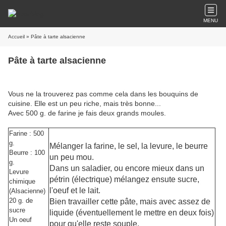
MENU
Accueil
» Pâte à tarte alsacienne
Pâte à tarte alsacienne
Vous ne la trouverez pas comme cela dans les bouquins de
cuisine. Elle est un peu riche, mais très bonne...
Avec 500 g. de farine je fais deux grands moules.
Farine : 500
g.
Mélanger la farine, le sel, la levure, le beurre
Beurre : 100
un peu mou.
g.
Dans un saladier, ou encore mieux dans un
Levure
pétrin (électrique) mélangez ensute sucre,
chimique
l'oeuf et le lait.
(Alsacienne)
20 g. de
Bien travailler cette pâte, mais avec assez de
sucre
liquide (éventuellement le mettre en deux fois)
Un oeuf
pour qu'elle reste souple.