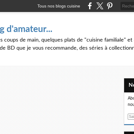
Tous nos blogs cuisine
g d'amateur...
s coups de main, quelques plats de "cuisine familiale" et 
 de BD que je vous recommande, des séries à collectionner
Abo
nou
E
m
a