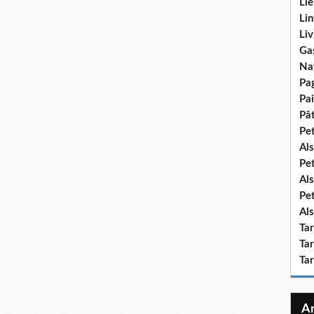
Lie
Lin
Liv
Ga
Na
Pa
Pai
Pât
Pe
Als
Pe
Als
Pe
Als
Ta
Tar
Ta