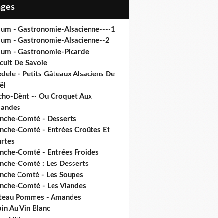
Pages
bum - Gastronomie-Alsacienne----1
bum - Gastronomie-Alsacienne--2
bum - Gastronomie-Picarde
cuit De Savoie
dele - Petits Gâteaux Alsaciens De
ël
cho-Dènt -- Ou Croquet Aux
andes
anche-Comté - Desserts
anche-Comté - Entrées Croûtes Et
urtes
anche-Comté - Entrées Froides
anche-Comté : Les Desserts
anche Comté - Les Soupes
anche-Comté - Les Viandes
teau Pommes - Amandes
in Au Vin Blanc