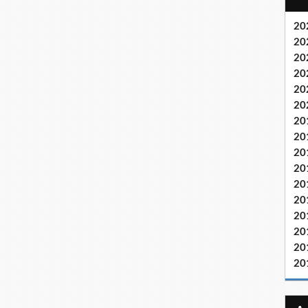
20
20
20
20
20
20
20
20
20
20
20
20
20
20
20
20