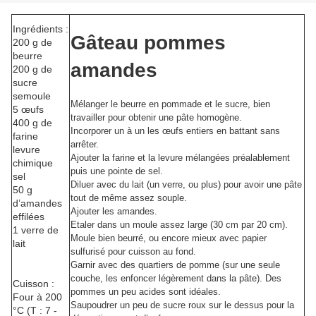
Ingrédients :
Gâteau pommes
200 g de
beurre
amandes
200 g de
sucre
semoule
Mélanger le beurre en pommade et le sucre, bien
5 œufs
travailler pour obtenir une pâte homogène.
400 g de
Incorporer un à un les œufs entiers en battant sans
farine
arrêter.
levure
Ajouter la farine et la levure mélangées préalablement
chimique
puis une pointe de sel.
sel
Diluer avec du lait (un verre, ou plus) pour avoir une pâte
50 g
tout de même assez souple.
d’amandes
Ajouter les amandes.
effilées
Etaler dans un moule assez large (30 cm par 20 cm).
1 verre de
Moule bien beurré, ou encore mieux avec papier
lait
sulfurisé pour cuisson au fond.
Garnir avec des quartiers de pomme (sur une seule
couche, les enfoncer légèrement dans la pâte). Des
Cuisson :
pommes un peu acides sont idéales.
Four à 200
Saupoudrer un peu de sucre roux sur le dessus pour la
°C (T : 7 -