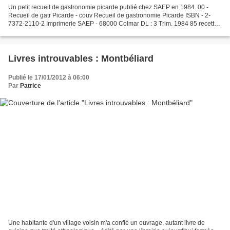
Un petit recueil de gastronomie picarde publié chez SAEP en 1984. 00 -
Recueil de gatr Picarde - couv Recueil de gastronomie Picarde ISBN - 2-
7372-2110-2 Imprimerie SAEP - 68000 Colmar DL : 3 Trim. 1984 85 recettes
simples - Yves SUDRE Les photos Les...
Livres introuvables : Montbéliard
Publié le 17/01/2012 à 06:00
Par
Patrice
Une habitante d'un village voisin m'a confié un ouvrage, autant livre de