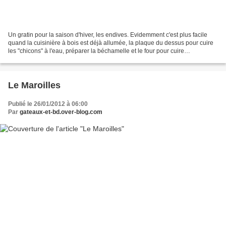
Un gratin pour la saison d'hiver, les endives. Evidemment c'est plus facile
quand la cuisinière à bois est déjà allumée, la plaque du dessus pour cuire
les "chicons" à l'eau, préparer la béchamelle et le four pour cuire
tranquillement... Mais les électro-nucléaires...
Le Maroilles
Publié le 26/01/2012 à 06:00
Par
gateaux-et-bd.over-blog.com