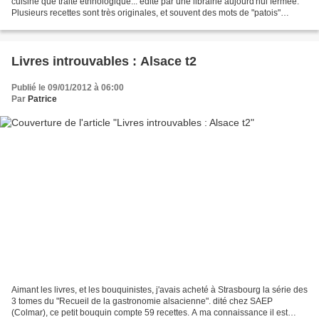
cuisine que traité ethnologique... édité par une librairie aujourd'hui fermée.
Plusieurs recettes sont très originales, et souvent des mots de "patois"
ponctuent les pages de ce...
Livres introuvables : Alsace t2
Publié le 09/01/2012 à 06:00
Par
Patrice
Aimant les livres, et les bouquinistes, j'avais acheté à Strasbourg la série des
3 tomes du "Recueil de la gastronomie alsacienne". dité chez SAEP
(Colmar), ce petit bouquin compte 59 recettes. A ma connaissance il est