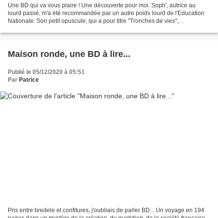
Une BD qui va vous plaire ! Une découverte pour moi. Soph', autrice au
lourd passé, m'a été recommandée par un autre poids lourd de l'Education
Nationale. Son petit opuscule, qui a pour titre "Tronches de vies",
s"apparente à une description douce amère,...
Maison ronde, une BD à lire...
Publié le 05/12/2020 à 05:51
Par
Patrice
Pris entre bredele et confitures, j'oubliais de parler BD... Un voyage en 194
pages dans un mystère de la création, du quotidien, de la société française,