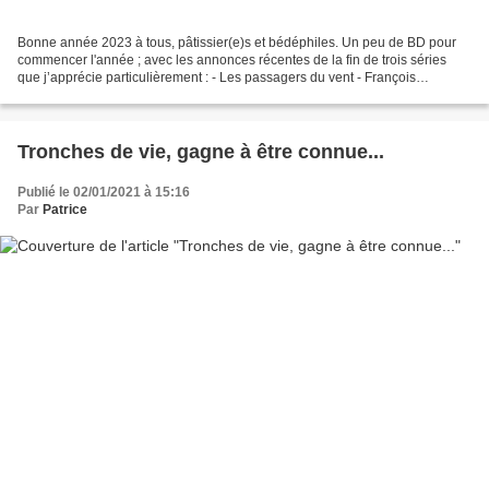
Bonne année 2023 à tous, pâtissier(e)s et bédéphiles. Un peu de BD pour
commencer l'année ; avec les annonces récentes de la fin de trois séries
que j’apprécie particulièrement : - Les passagers du vent - François
BOURGEON - Adèle BLANC-SEC - Jacques...
Tronches de vie, gagne à être connue...
Publié le 02/01/2021 à 15:16
Par
Patrice