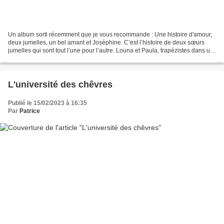
Un album sorti récemment que je vous recommande : Une histoire d'amour,
deux jumelles, un bel amant et Joséphine. C’est l’histoire de deux sœurs
jumelles qui sont tout l’une pour l’autre. Louna et Paula, trapézistes dans un
cirque, vivent une vie de bohème...
L'université des chêvres
Publié le 15/02/2023 à 16:35
Par
Patrice