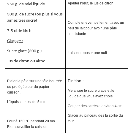
Ajouter l’œuf, le jus de citron.
250 g. de miel liquide
300 g. de sucre (ou plus si vous
aimez très sucré)
Compléter éventuellement avec un
peu de lait pour avoir une pâte
7.5 cl de kirch
consistante.
Glaçage :
Sucre glace (300 g.)
Laisser reposer une nuit.
Jus de citron ou alcool.
Finition :
Etaler la pâte sur une tôle beurrée
ou protégée par du papier
Mélanger le sucre glace et le
cuisson.
liquide que vous avez choisi.
L’épaisseur est de 5 mm.
Couper des carrés d’environ 4 cm.
Glacer au pinceau dès la sortie du
Four à 160 °C pendant 20 mn.
four.
Bien surveiller la cuisson.