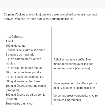
Ce pain d’épices glacé
a toujours été assez compliqué à réussir pour moi.
Souvent trop cuit (et donc dur), il est pourtant délicieux.
Ingrédients :
1 œuf
600 g. de farine
2 sachets de levure alsacienne
2 pincées de muscade
3 g. de cardamome blanche
Détailler les fruits confits. Bien
moulue
mélanger la farine avec les des
3 g. de clou de girofle moulu
ingrédients secs (sauf sucre).
30 g. de cannelle en poudre
3 g. de poivre blanc moulu fin.
300 g. d’amandes hachées
Faire légèrement chauffer à part le
100 g. d’écorce d’orange confite
miel ; y ajouter le sucre et le kirch.
(orangeat)
100 g. d’écorce de citron confit
Verser progressivement dans votre
(citronat)
pétrin ces ingrédients.
Zeste et jus d’un citron