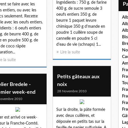
i
Ingrédients : 750 g. de farine
ent se faire avec les
l
400 g. de sucre semoule 3
s entiers, ou avec les
oeufs entiers 350 g. de
cs seulement. Recette
Al
beurre 1 paquet levure
le avec les oeufs entiers.
Al
chimique 350 g d'mande en
édients : 6 oeufs entiers
Al
poudre 1 cuillère soupe de
g. de beurre 400 g. de
Bis
cannelle en poudre 5 cl
e en poudre 500 g. de
Bre
d'eau de vie (schnaps) 1...
 de coco râpée
No
aration...
Lire la suite
Ca
re la suite
Am
Fr
Petits gâteaux aux
Fr
To
lier Bredele -
noix
Fr
28 Novembre 2010
emier week-end
Fr
Novembre 2010
Fr
Fr
Sur la droite, la pâte formée
avec deux cuillères, et
Gâ
ver est arrivé ce week-
déposée en petits tas sur la
Lap
sur la Franche-Comté.
feuille de papier sulfurisée. A