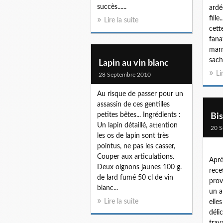
succès......
ardé
fille
Lire la suite
cett
fana
marr
sach
Lapin au vin blanc
Li
28 Septembre 2010
Au risque de passer pour un
assassin de ces gentilles
petites bêtes... Ingrédients :
Bis
Un lapin détaillé, attention
20 S
les os de lapin sont très
pointus, ne pas les casser,
Couper aux articulations.
Aprè
Deux oignons jaunes 100 g.
rece
de lard fumé 50 cl de vin
prov
blanc...
un a
Lire la suite
elles
déli
trav