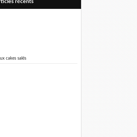
articles récents
eux cakes salés