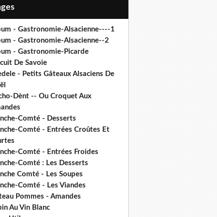
Pages
bum - Gastronomie-Alsacienne----1
bum - Gastronomie-Alsacienne--2
bum - Gastronomie-Picarde
cuit De Savoie
dele - Petits Gâteaux Alsaciens De
ël
cho-Dènt -- Ou Croquet Aux
andes
anche-Comté - Desserts
anche-Comté - Entrées Croûtes Et
urtes
anche-Comté - Entrées Froides
anche-Comté : Les Desserts
anche Comté - Les Soupes
anche-Comté - Les Viandes
teau Pommes - Amandes
in Au Vin Blanc