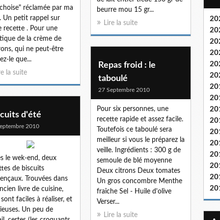
choise" réclamée par ma
beurre mou 15 gr...
... Un petit rappel sur
20
Lire la suite
e recette . Pour une
20
tique de la crème de
20
ons, qui ne peut-être
20
ez-le que...
20
Repas froid : le
re la suite
20
taboulé
20
27 Septembre 2010
20
Pour six personnes, une
20
cuits d'été
recette rapide et assez facile.
20
eptembre 2010
Toutefois ce taboulé sera
20
meilleur si vous le préparez la
20
veille. Ingrédients : 300 g de
20
s le wek-end, deux
semoule de blé moyenne
20
ttes de biscuits
Deux citrons Deux tomates
20
ençaux. Trouvées dans
Un gros concombre Menthe
20
ncien livre de cuisine,
fraîche Sel - Huile d'olive
 sont faciles à réaliser, et
Verser...
cieuses. Un peu de
Lire la suite
ail, certes (les croquants