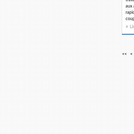
aux 
rapid
coup
Li
<<
<