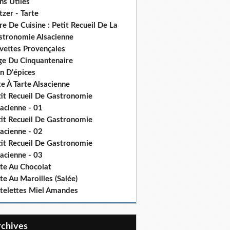
ns Utiles
tzer - Tarte
re De Cuisine : Petit Recueil De La
stronomie Alsacienne
vettes Provençales
ge Du Cinquantenaire
n D'épices
e À Tarte Alsacienne
tit Recueil De Gastronomie
acienne - 01
tit Recueil De Gastronomie
acienne - 02
tit Recueil De Gastronomie
acienne - 03
rte Au Chocolat
te Au Maroilles (Salée)
rtelettes Miel Amandes
Archives