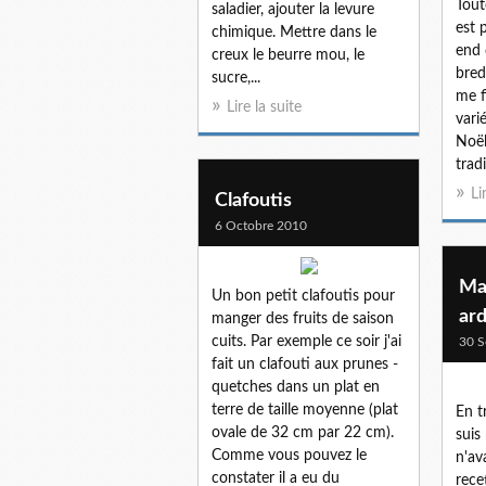
Tout
saladier, ajouter la levure
est 
chimique. Mettre dans le
end 
creux le beurre mou, le
bred
sucre,...
me f
Lire la suite
vari
Noël
tradi
Li
Clafoutis
6 Octobre 2010
Ma
Un bon petit clafoutis pour
ar
manger des fruits de saison
cuits. Par exemple ce soir j'ai
30 S
fait un clafouti aux prunes -
quetches dans un plat en
terre de taille moyenne (plat
En t
ovale de 32 cm par 22 cm).
suis
Comme vous pouvez le
n'av
constater il a eu du
rece