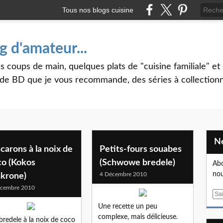
Tous nos blogs cuisine
g d'amateur...
s coups de main, quelques plats de "cuisine familiale" et 
 de BD que je vous recommande, des séries à collectionner
arons à la noix de
Petits-fours souabes
co (Kokos
(Schwowe bredele)
Abo
nou
4 Décembre 2010
krone)
écembre 2010
E
m
Une recette un peu
a
complexe, mais délicieuse.
bredele à la noix de coco