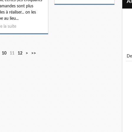
amandes sont plus
es à réaliser... on les
e au lieu...
re la suite
10
11
12
>
>>
d