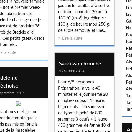
Lie
efois la nouvelle familiale
gauche le résultat à la sortie
plutôt le premier week-
Lin
du four - compter 20 mn à
de fabrication des
Liv
180 °C (th. 6) Ingrédients :
ele. Le challenge que je
Ga
150 g. de beurre mou 250 g.
ixe est de produire 36
Na
de sucre semoule, et une...
étés de Bredele d'ici
Pa
. Ces petits gâteaux secs
Lire la suite
Pai
tionnels...
Pât
re la suite
Pe
Als
Saucisson brioché
Pe
4 Octobre 2010
Als
deleine
Pour 6/8 personnes
Pe
déchoise
Préparation, la veille 40
Als
eptembre 2010
minutes et le jour même 20
Ta
minutes- cuisson 1 heure.
Tar
Ingrédients : Un saucisson
Ta
riant mes mels, je me
de Lyon pistaché de 800
 rendu compte que je
grammes 3 oeufs + 1 jaune
ais pas mis en ligne la
450 grammes de farine 10 cl
tte de la "madeleine
de lait entier tiède 150 gr de