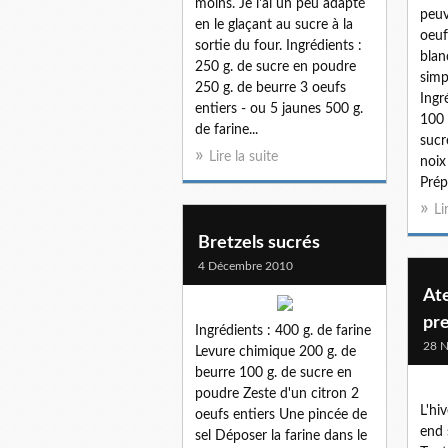
moins. Je l'ai un peu adapté
peuv
en le glaçant au sucre à la
oeuf
sortie du four. Ingrédients :
blan
250 g. de sucre en poudre
simp
250 g. de beurre 3 oeufs
Ingr
entiers - ou 5 jaunes 500 g.
100 
de farine...
sucr
Lire la suite
noix
Prép
Li
Bretzels sucrés
4 Décembre 2010
Ate
pr
Ingrédients : 400 g. de farine
28 
Levure chimique 200 g. de
beurre 100 g. de sucre en
poudre Zeste d'un citron 2
L'hi
oeufs entiers Une pincée de
end 
sel Déposer la farine dans le