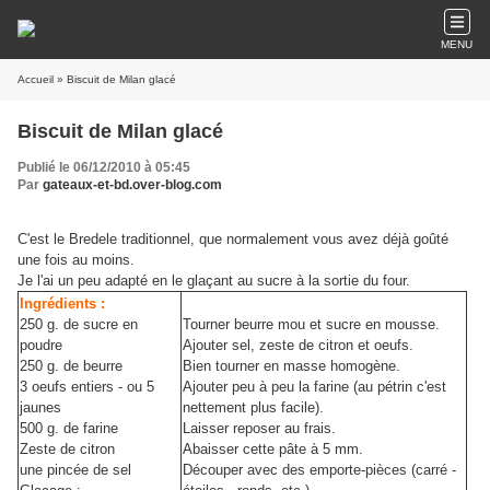
MENU
Accueil
» Biscuit de Milan glacé
Biscuit de Milan glacé
Publié le 06/12/2010 à 05:45
Par
gateaux-et-bd.over-blog.com
C'est le Bredele traditionnel, que normalement vous avez déjà goûté
une fois au moins.
Je l'ai un peu adapté en le glaçant au sucre à la sortie du four.
Ingrédients :
250 g. de sucre en
Tourner beurre mou et sucre en mousse.
poudre
Ajouter sel, zeste de citron et oeufs.
250 g. de beurre
Bien tourner en masse homogène.
3 oeufs entiers - ou 5
Ajouter peu à peu la farine (au pétrin c'est
jaunes
nettement plus facile).
500 g. de farine
Laisser reposer au frais.
Zeste de citron
Abaisser cette pâte à 5 mm.
une pincée de sel
Découper avec des emporte-pièces (carré -