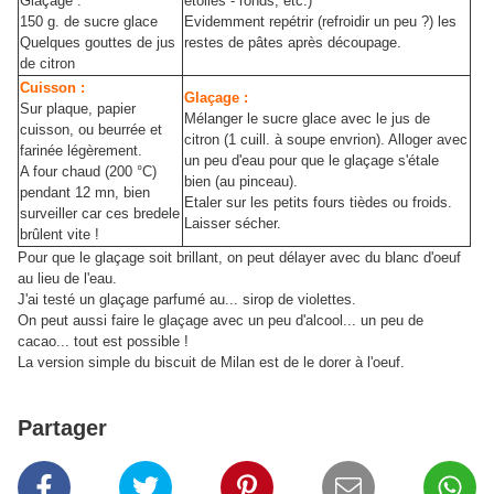
Glaçage :
étoiles - ronds, etc.)
150 g. de sucre glace
Evidemment repétrir (refroidir un peu ?) les
Quelques gouttes de jus
restes de pâtes après découpage.
de citron
Cuisson :
Glaçage :
Sur plaque, papier
Mélanger le sucre glace avec le jus de
cuisson, ou beurrée et
citron (1 cuill. à soupe envrion). Alloger avec
farinée légèrement.
un peu d'eau pour que le glaçage s'étale
A four chaud (200 °C)
bien (au pinceau).
pendant 12 mn, bien
Etaler sur les petits fours tièdes ou froids.
surveiller car ces bredele
Laisser sécher.
brûlent vite !
Pour que le glaçage soit brillant, on peut délayer avec du blanc d'oeuf
au lieu de l'eau.
J'ai testé un glaçage parfumé au... sirop de violettes.
On peut aussi faire le glaçage avec un peu d'alcool... un peu de
cacao... tout est possible !
La version simple du biscuit de Milan est de le dorer à l'oeuf.
Partager