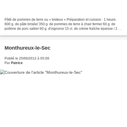
Pâté de pommes de terre ou « bisteux » Préparation et cuisson : 1 heure.
600 g. de pâte brisée/ 350 g. de pommes de terre à chair ferme/ 60 g. de
poitrine de porc salée/ 60 g. d'oignons/ 15 cl. de crème fraîche épaisse / 2 cl.
d'huile / Sel, poivre, muscade....
Monthureux-le-Sec
Publié le 25/06/2012 à 05:00
Par
Patrice