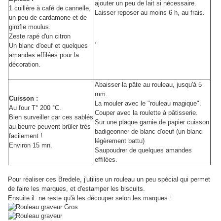
ajouter un peu de lait si nécessaire.
1 cuillère à café de cannelle,
Laisser reposer au moins 6 h, au frais.
un peu de cardamone et de
girofle moulus.
Zeste rapé d'un citron
,
Un blanc d'oeuf et quelques
amandes effilées pour la
décoration.
Abaisser la pâte au rouleau, jusqu'à 5
mm.
Cuisson :
La mouler avec le "rouleau magique".
Au four T° 200 °C.
Couper avec la roulette à pâtisserie.
Bien surveiller car ces sablés
Sur une plaque garnie de papier cuisson
au beurre peuvent brûler très
badigeonner de blanc d'oeuf (un blanc
facilement !
légèrement battu)
Environ 15 mn.
Saupoudrer de quelques amandes
effilées.
Pour réaliser ces Bredele, j'utilise un rouleau un peu spécial qui permet
de faire les marques, et d'estamper les biscuits.
Ensuite il ne reste qu'à les découper selon les marques :