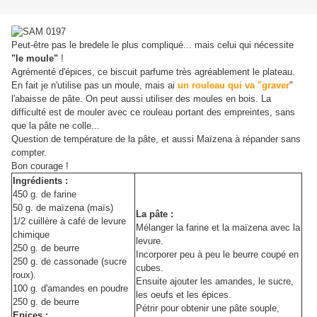
Peut-être pas le bredele le plus compliqué... mais celui qui nécessite
"le moule"
!
Agrémenté d'épices, ce biscuit parfume très agréablement le plateau.
En fait je n'utilise pas un moule, mais ai
un rouleau qui va "graver
"
l'abaisse de pâte. On peut aussi utiliser des moules en bois. La
difficulté est de mouler avec ce rouleau portant des empreintes, sans
que la pâte ne colle...
Question de température de la pâte, et aussi Maïzena à répander sans
compter.
Bon courage !
Ingrédients :
450 g. de farine
50 g. de maïzena (maïs)
La pâte :
1/2 cuillère à café de levure
Mélanger la farine et la maïzena avec la
chimique
levure.
250 g. de beurre
Incorporer peu à peu le beurre coupé en
250 g. de cassonade (sucre
cubes.
roux).
Ensuite ajouter les amandes, le sucre,
100 g. d'amandes en poudre
les oeufs et les épices.
250 g. de beurre
Pétrir pour obtenir une pâte souple,
Epices :