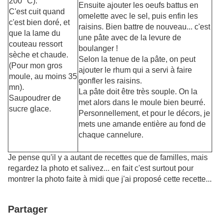
200 °C).
Ensuite ajouter les oeufs battus en
C'est cuit quand
omelette avec le sel, puis enfin les
c'est bien doré, et
raisins. Bien battre de nouveau... c'est
que la lame du
une pâte avec de la levure de
couteau ressort
boulanger !
sèche et chaude.
Selon la tenue de la pâte, on peut
(Pour mon gros
ajouter le rhum qui a servi à faire
moule, au moins 35
gonfler les raisins.
mn).
La pâte doit être très souple. On la
Saupoudrer de
met alors dans le moule bien beurré.
sucre glace.
Personnellement, et pour le décors, je
mets une amande entière au fond de
chaque cannelure.
Je pense qu'il y a autant de recettes que de familles, mais
regardez la photo et salivez... en fait c'est surtout pour
montrer la photo faite à midi que j'ai proposé cette recette...
Partager