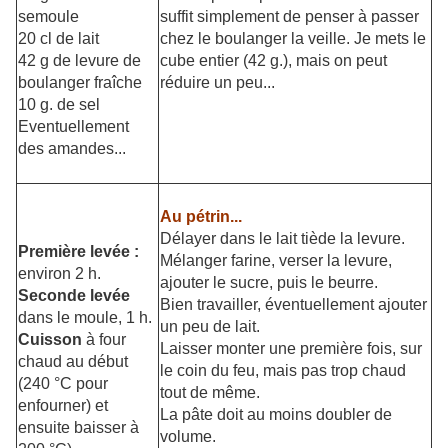
semoule
suffit simplement de penser à passer
20 cl de lait
chez le boulanger la veille. Je mets le
42 g de levure de
cube entier (42 g.), mais on peut
boulanger fraîche
réduire un peu...
10 g. de sel
Eventuellement
des amandes...
Au pétrin...
Délayer dans le lait tiède la levure.
Première levée :
Mélanger farine, verser la levure,
environ 2 h.
ajouter le sucre, puis le beurre.
Seconde levée
Bien travailler, éventuellement ajouter
dans le moule, 1 h.
un peu de lait.
Cuisson
à four
Laisser monter une première fois, sur
chaud au début
le coin du feu, mais pas trop chaud
(240 °C pour
tout de même.
enfourner) et
La pâte doit au moins doubler de
ensuite baisser à
volume.