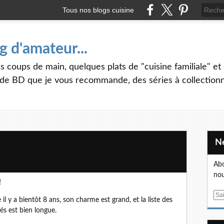
Tous nos blogs cuisine
g d'amateur...
s coups de main, quelques plats de "cuisine familiale" et 
 de BD que je vous recommande, des séries à collectionner
Abo
nou
!
E
il y a bientôt 8 ans, son charme est grand, et la liste des
m
és est bien longue.
a