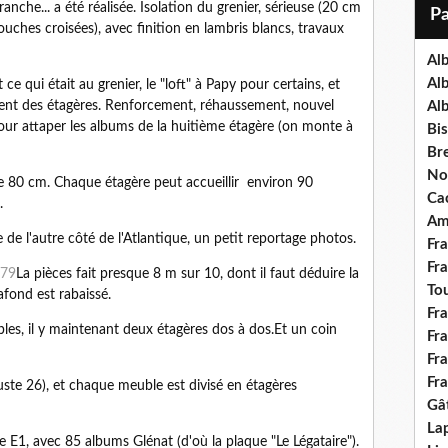
i
anche... a été réalisée. Isolation du grenier, sérieuse (20 cm
l
ouches croisées), avec finition en lambris blancs, travaux
Al
Al
 ce qui était au grenier, le "loft" à Papy pour certains, et
ent des étagères. Renforcement, réhaussement, nouvel
Al
our attaper les albums de la huitième étagère (on monte à
Bis
Bre
No
e 80 cm. Chaque étagère peut accueillir environ 90
Ca
.
Am
e l'autre côté de l'Atlantique, un petit reportage photos.
Fr
Fr
La pièces fait presque 8 m sur 10, dont il faut déduire la
To
afond est rabaissé.
Fr
bles, il y maintenant deux étagères dos à dos.Et un coin
Fr
Fr
Fr
juste 26), et chaque meuble est divisé en étagères
Gâ
Lap
e E1, avec 85 albums Glénat (d'où la plaque "Le Légataire").