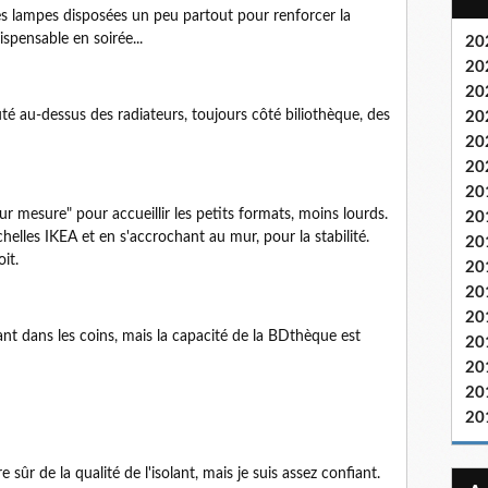
des lampes disposées un peu partout pour renforcer la
spensable en soirée...
20
20
20
outé au-dessus des radiateurs, toujours côté biliothèque, des
20
20
20
20
sur mesure" pour accueillir les petits formats, moins lourds.
20
elles IKEA et en s'accrochant au mur, pour la stabilité.
20
it.
20
20
20
lant dans les coins, mais la capacité de la BDthèque est
20
20
20
20
 sûr de la qualité de l'isolant, mais je suis assez confiant.