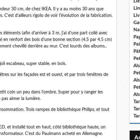
Lie
Lin
ndeur 30 cm, de chez IKEA. Il y a au moins 30 ans que
Liv
C'est d'ailleurs rigolo de voir l'évolution de la fabrication.
Ga
Na
 éléments (afin d'arriver à 3 m, j'ai d'une part collé avec
Pa
llé en renfort des bois d'une bonne section (4.5 par 4.5 cm)
Pai
emment chevillé derrière au mur. C'est lourds des albums..
Pât
Pe
joli escabeau, super stable, en bois.
Als
Pe
êtres sur les façades est et ouest, et par trois fenêtres de
Als
Pe
petit coin un peu dans l'ombre. Super pour y ranger les
Als
 pas aimer la lumière.
Ta
Tar
consommation. Trois rampes de bibliothèque Philips, et tout
Ta
ED, et installé tout en haut, côté bibliothèque haute, un
ansformateur. C'est du Paulmann acheté en Allemagne.