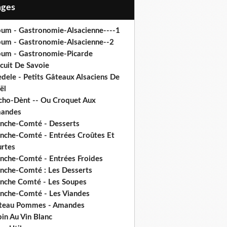
Pages
bum - Gastronomie-Alsacienne----1
bum - Gastronomie-Alsacienne--2
bum - Gastronomie-Picarde
cuit De Savoie
dele - Petits Gâteaux Alsaciens De
ël
cho-Dènt -- Ou Croquet Aux
andes
anche-Comté - Desserts
anche-Comté - Entrées Croûtes Et
urtes
anche-Comté - Entrées Froides
anche-Comté : Les Desserts
anche Comté - Les Soupes
anche-Comté - Les Viandes
teau Pommes - Amandes
in Au Vin Blanc