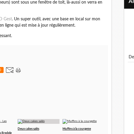
neurs) sont sous une fenêtre de toit, là-aussi on verra en
D Gest
. Un super outil, avec une base en local sur mon
 en ligne qui est mise à jour régulièrement.
ressant.
d
0
Deux cakes salés
Muffins à la courgette
s Bredele