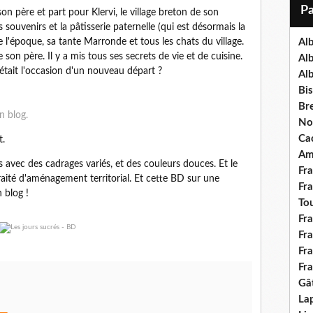
i
n père et part pour Klervi, le village breton de son
l
s souvenirs et la pâtisserie paternelle (qui est désormais la
 l'époque, sa tante Marronde et tous les chats du village.
Al
 son père. Il y a mis tous ses secrets de vie et de cuisine.
Al
'était l'occasion d'un nouveau départ ?
Al
Bis
Bre
n blog.
No
Ca
.
Am
 avec des cadrages variés, et des couleurs douces. Et le
Fr
ité d'aménagement territorial. Et cette BD sur une
Fr
 blog !
To
Fr
Fr
Fr
Fr
Gâ
Lap