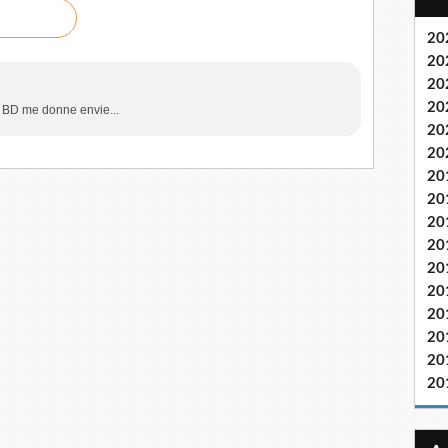
20
20
20
20
te BD me donne envie...
20
20
20
20
20
20
20
20
20
20
20
20