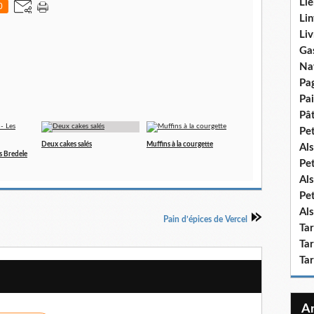
Lie
0
Lin
Liv
Ga
Na
Pa
Pai
Pât
Pe
Deux cakes salés
Muffins à la courgette
Als
s Bredele
Pe
Als
Pe
Als
Pain d’épices de Vercel
Ta
Tar
Ta