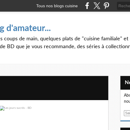
Tous nos blogs cuisine
g d'amateur...
s coups de main, quelques plats de "cuisine familiale" et 
 de BD que je vous recommande, des séries à collectionner
Abo
nou
E
m
a