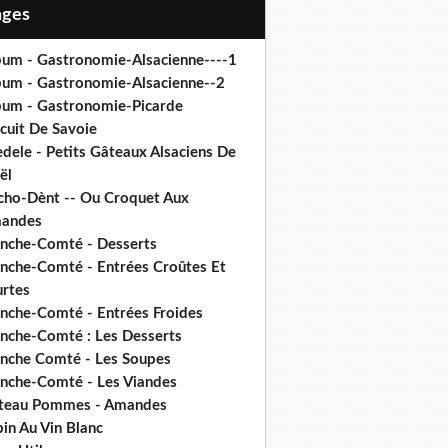
Pages
bum - Gastronomie-Alsacienne----1
bum - Gastronomie-Alsacienne--2
bum - Gastronomie-Picarde
cuit De Savoie
dele - Petits Gâteaux Alsaciens De
ël
cho-Dènt -- Ou Croquet Aux
andes
anche-Comté - Desserts
anche-Comté - Entrées Croûtes Et
urtes
anche-Comté - Entrées Froides
anche-Comté : Les Desserts
anche Comté - Les Soupes
anche-Comté - Les Viandes
teau Pommes - Amandes
in Au Vin Blanc