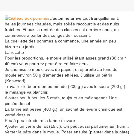
L'automne arrive tout tranquillement,
belles journées chaudes, mais soirée raccourcie et des nuits
fraîches. Et puis la rentrée des classes est derrière nous, on
commence à parler des congés de Toussaint.
La cueillette des pommes a commencé, une année un peu
bizarre au jardin...
La recette
Pour les proportions, le moule utilisé étant assez grand (30 cm *
40 cm) vous pourrez peut-être en faire deux...
Je chemise le moule avec du papier, et éparpille au fond du
moule environ 50 g d'amandes effilées. J'utilise un pétrin
(Kenwood).
Travailler le beurre en pommade (200 g.) avec le sucre (200 g.);
le mélange va blanchir.
Ajouter peu à peu les 5 œufs, toujours en mélangeant. Une
pincée de sel.
La farine est pesée (400 g.), un sachet de levure chimique est
versé dessus.
Peu à peu introduire la farine / levure.
Ajouter un verre de lait (15 cl). On peut aussi parfumer au rhum...
Verser la pâte dans le moule. Poser ensuite (planter dans la pâte)